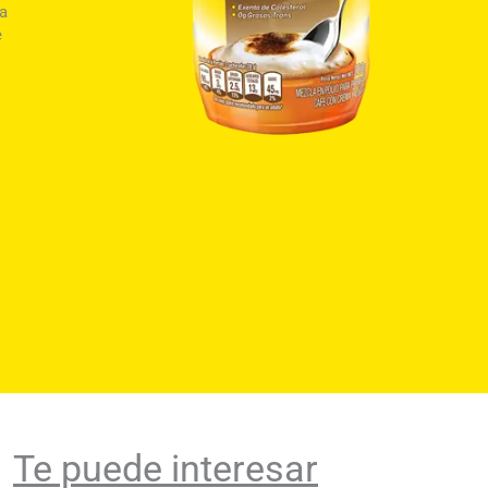
la
é
Te puede interesar